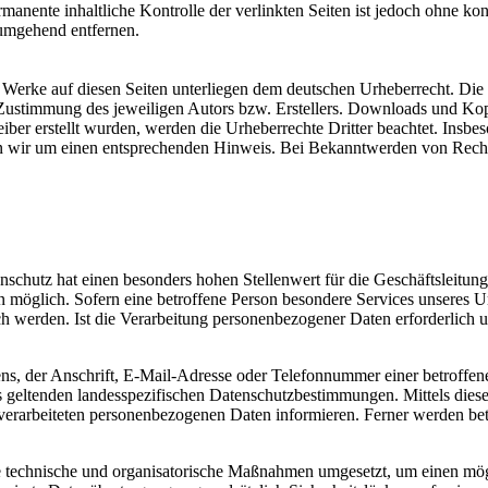
manente inhaltliche Kontrolle der verlinkten Seiten ist jedoch ohne ko
umgehend entfernen.
d Werke auf diesen Seiten unterliegen dem deutschen Urheberrecht. Die 
ustimmung des jeweiligen Autors bzw. Erstellers. Downloads und Kopien
eiber erstellt wurden, werden die Urheberrechte Dritter beachtet. Insbe
en wir um einen entsprechenden Hinweis. Bei Bekanntwerden von Recht
nschutz hat einen besonders hohen Stellenwert für die Geschäftsleitu
n möglich. Sofern eine betroffene Person besondere Services unseres 
 werden. Ist die Verarbeitung personenbezogener Daten erforderlich un
, der Anschrift, E-Mail-Adresse oder Telefonnummer einer betroffenen
eltenden landesspezifischen Datenschutzbestimmungen. Mittels diese
rarbeiteten personenbezogenen Daten informieren. Ferner werden betro
e technische und organisatorische Maßnahmen umgesetzt, um einen mögli