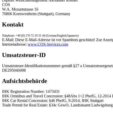
Diplom Wirtschaftsingenieur Alexander Rössler
COS
W.A. Mozartstrasse 16
70806 Kornwestheim (Stuttgart), Germany
Kontakt
Telephone: +49 (0) 176 72 10 51 44 (German/English/Japanese)
E-Mail:
Diese E-Mail-Adresse ist vor Spambots geschützt! Zur Anzeig
Internetadresse:
www.COS-Services.com
Umsatzsteuer-ID
Umsatzsteuer-Identifikationsnummer gemäß §27 a Umsatzsteuergeset
DE295040498
Aufsichtsbehörde
IHK Registration Number: 1473431
IHK Omnibus and Travel Concession: §48Abs 1+2 PbefG, 12-2014 I
IHK Car Rental Concession: §46 PbefG, 9-2014, IHK Stuttgart
Trade Permit for Real Estate: §34c GewO, Landratsamt Ludwigsburg