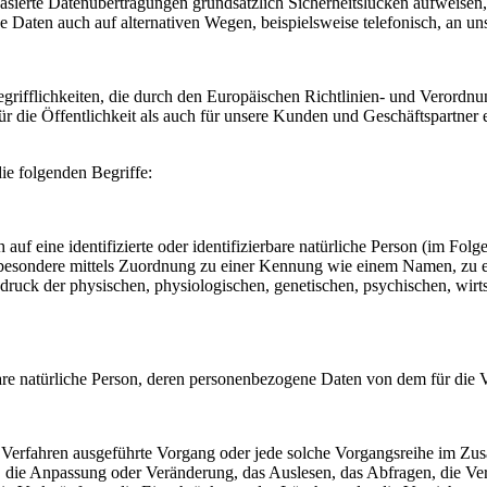
ierte Datenübertragungen grundsätzlich Sicherheitslücken aufweisen, 
e Daten auch auf alternativen Wegen, beispielsweise telefonisch, an uns
grifflichkeiten, die durch den Europäischen Richtlinien- und Veror
 die Öffentlichkeit als auch für unsere Kunden und Geschäftspartner e
ie folgenden Begriffe:
auf eine identifizierte oder identifizierbare natürliche Person (im Folg
 insbesondere mittels Zuordnung zu einer Kennung wie einem Namen, z
k der physischen, physiologischen, genetischen, psychischen, wirtschaf
ierbare natürliche Person, deren personenbezogene Daten von dem für die
rter Verfahren ausgeführte Vorgang oder jede solche Vorgangsreihe im
g, die Anpassung oder Veränderung, das Auslesen, das Abfragen, die V