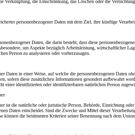
 die Verknüpfung, die Einschränkung, das Löschen oder die Vernichtung
icherter personenbezogener Daten mit dem Ziel, ihre künftige Verarbe
 personenbezogener Daten, die darin besteht, dass diese personenbezog
sbesondere, um Aspekte bezüglich Arbeitsleistung, wirtschaftlicher Lage
ichen Person zu analysieren oder vorherzusagen.
er Daten in einer Weise, auf welche die personenbezogenen Daten ohn
en, sofern diese zusätzlichen Informationen gesondert aufbewahrt we
t einer identifizierten oder identifizierbaren natürlichen Person zuge
her
er ist die natürliche oder juristische Person, Behörde, Einrichtung oder
en Daten entscheidet. Sind die Zwecke und Mittel dieser Verarbeitung
se können die bestimmten Kriterien seiner Benennung nach dem Unions